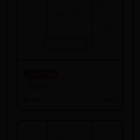
365bet开户在线
《题画》
📅 10-08
👀 7057