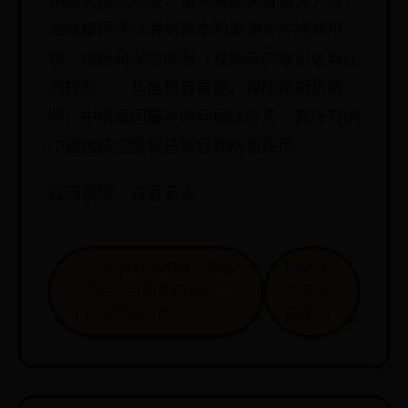
湖期货两张牌照，恒大集团拥有恒大人寿，
海航集团通过海航资本和渤海金控拥有租
赁、信托和保险牌照（其拥有的联讯证券比
例较低），华信拥有券商、保险和期货牌
照。中植集团最近的问题比较多，其持有的
中融信托控股权已被经纬纺机获得。
返回搜狐，查看更多
← 玉树扦插生根难？掌握7
微信文
个要点，后期精细养护，1
件怎么
个月生根长新芽
保存 →