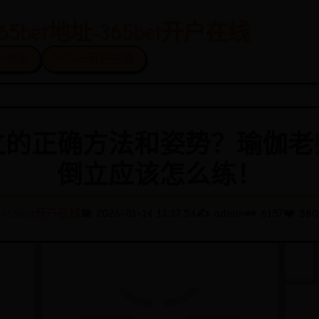
bet地址-365bet开户在线
et地址
365bet开户在线
立的正确方法和姿势？瑜伽老
倒立应该怎么练！
365bet开户在线
📅 2026-01-14 13:37:54
✍️ admin
👀 6157
❤️ 580