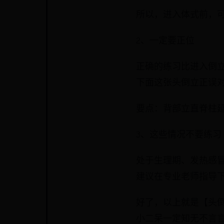
所以，进入体式前，
2、一定要正位
正确的练习比进入倒
下面这张头倒立正误
要点：背部立直脊柱
3、这些情况不要练习
处于生理期、发热感
建议在专业老师指导
好了，以上就是【头
小二呆一定知无不言