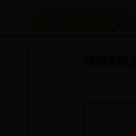
365限制投注额度怎么办-365
🏠 首页
365限制投注额度怎么办
365b
想知道倒