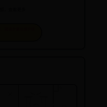
搜狐，查看更多
理、疏通步骤与维护技