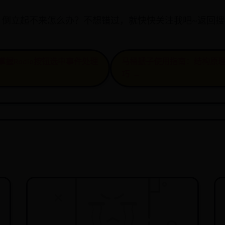
，倒立起不来怎么办？不想错过，就快快关注我吧~返回
松掌握Radio按钮选中事件处理
马桶搋子使用指南：结构原
巧 →