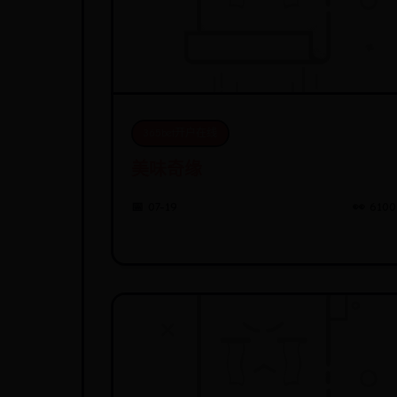
365bet开户在线
美味奇缘
📅 07-19
👀 6100