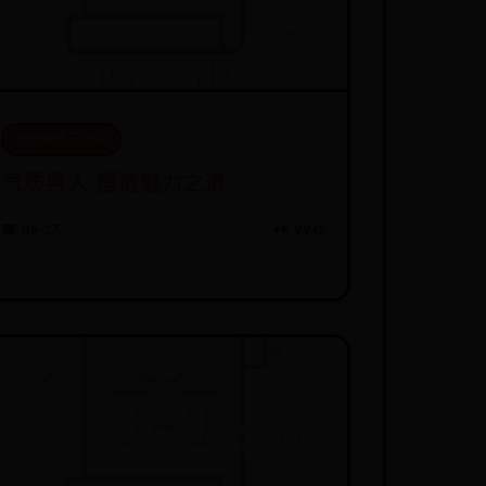
365bet开户在线
气质男人 塑造魅力之道
📅 08-27
👀 9942