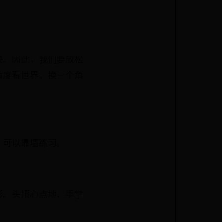
快。因此，我们要放松
角度看世界，换一个角
，可以靠墙练习。
形。头顶心点地，手掌