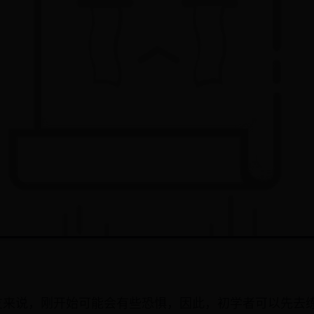
友来说，刚开始可能会有些恐惧，因此，初学者可以先去