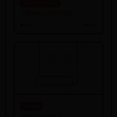
365限制投注额度怎么办
十进制转二进制计算器
📅 07-01
👀 6110
365bet地址
原神挑战会刷新吗