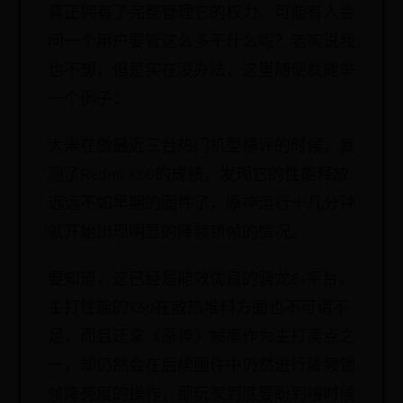
真正拥有了完整管理它的权力。可能有人会
问一个用户要管这么多干什么呢？老实说我
也不想，但是实在没办法，这里随便就能举
一个例子：
大米在做最近三台热门机型横评的时候，复
测了Redmi K60的成绩，发现它的性能释放
远远不如早期的固件了，原神运行十几分钟
就开始出现明显的降频锁帧的情况。
要知道，这已经是能效优良的骁龙8+平台，
主打性能的K60在散热堆料方面也不可谓不
足，而且还拿《原神》帧率作为主打卖点之
一，却仍然会在后续固件中仍然进行降频锁
帧降亮度的操作，那玩家到底要盼到啥时候