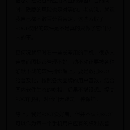
信息、拦截各种应用内置的弹窗广告的同
时，隐藏的风险也是对等的。老实说，就连
我自己都不敢百分百肯定，这些索取了
ROOT权限的软件是不是真的只做了它们分
内的事。
更何况就平时看一些长辈用的手机，很多人
连桌面图标都管理不好，动不动还要被各种
静默下载的软件捆绑缠上，要是敢把ROOT
给普及化，按照各大品牌的用户基数，结合
国内软件生态的吃相，后果不堪设想。提高
ROOT门槛，对他们无疑是一种保护。
综上，我是ROOT爱好者，但并不认为ROOT
可以作为每一个手机用户应有的权利去普