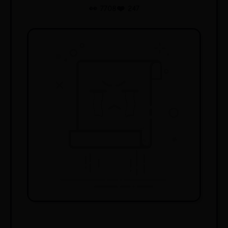
👀 7708
❤️ 247