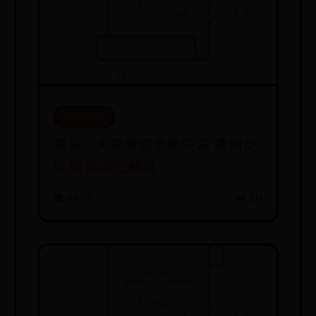
365bet地址
看呆！央视解说奇葩失误 遭网友
吐槽:醉酒型解说
📅 06-27
👀 137