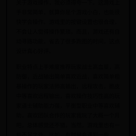
关于游戏操作，我必须得夸一下。这游戏上
手非常简单，就算你是个游戏小白，也能很
快学会操作。游戏里的按键设置也很合理，
不会让人觉得操作繁琐。而且，游戏还有自
动寻路功能，省去了很多跑图的时间，这点
设计真心好评。
职业特点上手难度推荐玩家战士高血量，高
防御，近战输出简单喜欢近战，喜欢简单粗
暴操作的玩家法师高输出，远程攻击，脆皮
中等喜欢远程输出，喜欢操作技巧性高的玩
家道士辅助能力强，平衡型职业中等喜欢辅
助，喜欢团队合作的玩家我玩了大概一个月
吧，总体感觉还不错。当然，游戏里也有一
些不足之处。比如，有时候会遇到一些